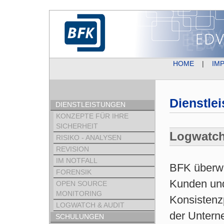
HOME
|
IM
Dienstle
DIENSTLEISTUNGEN
KONZEPTE FÜR IHRE
SICHERHEIT
Logwatch
RISIKO - ANALYSEN
REVISION
IM NOTFALL
BFK überwa
FORENSIK
Kunden und
OPEN SOURCE
MONITORING
Konsistenz
LOGWATCH & AUDIT
der Untern
SCHULUNGEN